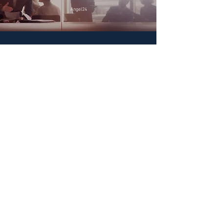
Angel24
CONTÁCTANOS.
Domicilio Legal
Av. Juana Manso 590 Piso 19 Oficina
2
Ciudad Autónoma de Buenos Aires.
Argentina
Redes Sociales